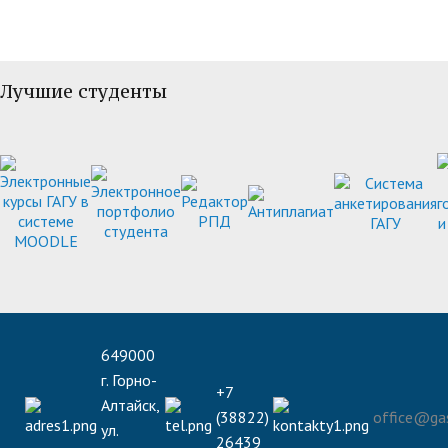
Лучшие студенты
649000
г. Горно-
+7
Алтайск,
(38822)
office@gas
ул.
26439