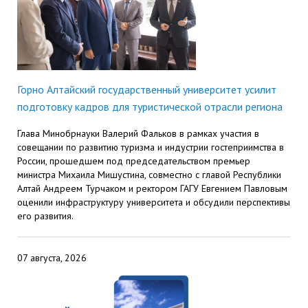
центр
педагогического
общественностью
образования
Международная
Управление по
Центр тестирования
Центр развития
деятельность
административно-
иностранных граждан
компетенций
хозяйственной работе
Горно Алтайский государственный университет усилит
по русскому языку
государственных и
подготовку кадров для туристической отрасли региона
Закупки
Профком студентов и
муниципальных
аспирантов
служащих
Глава Минобрнауки Валерий Фальков в рамках участия в
совещании по развитию туризма и индустрии гостеприимства в
Республиканская
Центр русского языка
Лучшие студенты
Совет родителей
России, прошедшем под председательством премьер
министра Михаила Мишустина, совместно с главой Республики
профсоюзная
как иностранного
(законных
Сведения о доходах
Алтай Андреем Турчаком и ректором ГАГУ Евгением Павловым
организация высшей
представителей)
оценили инфраструктуру университета и обсудили перспективы
Вопросы ректору
его развития.
школы
несовершеннолетних
Структура
обучающихся ГАГУ
07 августа, 2026
Образовательный
Информация о
модуль «Обучение
предоставлении