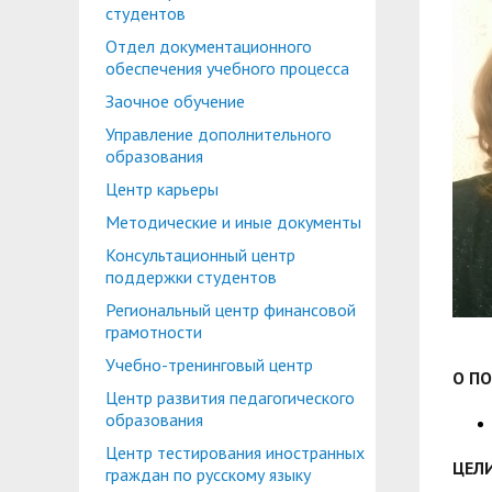
Планово-финансовое управление
Центр карьеры
студентов
Отдел документационного
Координационный центр
Консультационный центр поддержки студен
обеспечения учебного процесса
Противодействие коррупции
Учебно-тренинговый центр
Заочное обучение
Управление дополнительного
Охрана труда
Центр тестирования иностранных граждан по
образования
Центр по информационной политике и связя
Центр карьеры
Центр русского языка как иностранного
Методические и иные документы
Управление по административно-хозяйствен
Консультационный центр
Профком студентов и аспирантов
поддержки студентов
Образовательный модуль «Обучение служен
Региональный центр финансовой
Лучшие студенты
грамотности
Вопросы ректору
Учебно-тренинговый центр
О П
Центр развития педагогического
образования
Центр тестирования иностранных
ЦЕЛИ
граждан по русскому языку