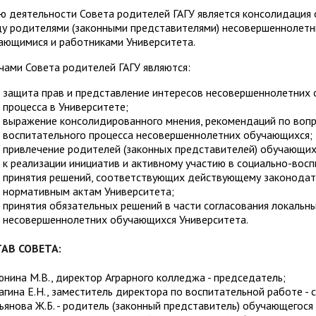
ю деятельности Совета родителей ГАГУ является консолидация
у родителями (законными представителями) несовершеннолет
ающимися и работниками Университета.
чами Совета родителей ГАГУ являются:
защита прав и представление интересов несовершеннолетних 
процесса в Университете;
выражение консолидированного мнения, рекомендаций по воп
воспитательного процесса несовершеннолетних обучающихся;
привлечение родителей (законных представителей) обучающих
к реализации инициатив и активному участию в социально-вос
принятия решений, соответствующих действующему законодат
нормативным актам Университета;
принятия обязательных решений в части согласования локальн
несовершеннолетних обучающихся Университета.
АВ СОВЕТА:
нина М.В., директор Аграрного колледжа - председатель;
агина Е.Н., заместитель директора по воспитательной работе - 
ьянова Ж.Б. - родитель (законный представитель) обучающегося 