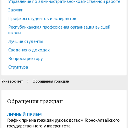
центр
педагогического
Управление по административно-хозяйственной работе
общественностью
образования
Закупки
Международная
Управление по
Профком студентов и аспирантов
Центр тестирования
Центр развития
деятельность
административно-
Республиканская профсоюзная организация высшей
иностранных граждан
компетенций
школы
хозяйственной работе
по русскому языку
государственных и
Лучшие студенты
Закупки
Профком студентов и
муниципальных
Сведения о доходах
аспирантов
служащих
Вопросы ректору
Республиканская
Центр русского языка
Лучшие студенты
Совет родителей
Структура
профсоюзная
как иностранного
(законных
Сведения о доходах
Университет
›
Обращения граждан
организация высшей
представителей)
Вопросы ректору
школы
несовершеннолетних
Обращения граждан
Структура
обучающихся ГАГУ
Образовательный
Информация о
ЛИЧНЫЙ ПРИЕМ
График приема граждан руководством Горно-Алтайского
модуль «Обучение
предоставлении
государственного университета.