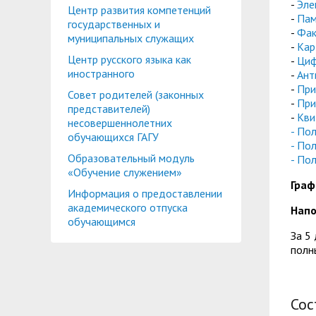
-
Эле
Центр развития компетенций
-
Пам
государственных и
-
Фак
муниципальных служащих
-
Кар
Центр русского языка как
-
Циф
иностранного
-
Ант
-
При
Совет родителей (законных
-
При
представителей)
-
Кви
несовершеннолетних
- По
обучающихся ГАГУ
- По
Образовательный модуль
- По
«Обучение служением»
Граф
Информация о предоставлении
академического отпуска
Нап
обучающимся
За 5
полн
Сос