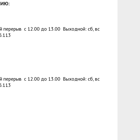
зопасности
менты
НИЮ:
пасность
овой грамотности
ского образования
нный перерыв с 12.00 до 13.00 Выходной: сб, вс
б.113
й государственных и муниципальных
сть
 представителей) несовершеннолетних
ая организация высшей школы
ный перерыв с 12.00 до 13.00 Выходной: сб, вс
нии академического отпуска обучающимся
б.113