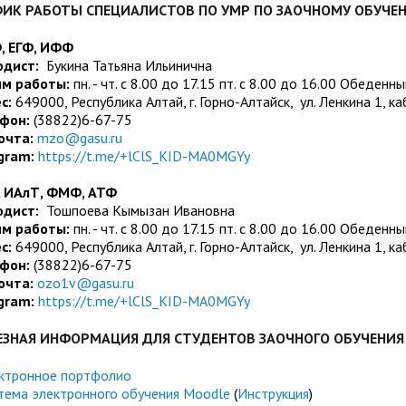
Управление комплексной бе
Методические и иные доку
ФИК РАБОТЫ СПЕЦИАЛИСТОВ ПО УМР ПО ЗАОЧНОМУ ОБУЧЕ
тов
Антитеррористическая безо
Региональный центр финанс
 ЕГФ, ИФФ
одист
:
Букина Татьяна Ильинична
Обращения граждан
Центр развития педагогиче
м работы:
пн. - чт. с 8.00 до 17.15 пт. c 8.00 до 16.00 Обеде
с:
649000, Республика Алтай, г. Горно-Алтайск, ул. Ленкина 1, ка
 русскому языку
Центр цифрового развития
Центр развития компетенци
ефон:
(38822)6-67-75
почта:
mzo@gasu.ru
служащих
м с общественностью
Международная деятельно
gram:
https://t.me/+lClS_KID-MA0MGYy
Совет родителей (законных
ной работе
Закупки
 ИАлТ,
ФМФ, АТФ
обучающихся ГАГУ
дист:
Тошпоева Кымызан Ивановна
Республиканская профсоюзн
м работы:
пн. - чт. с 8.00 до 17.15 пт. c 8.00 до 16.00 Обеден
ием»
Информация о предоставле
с:
649000, Республика Алтай, г. Горно-Алтайск, ул. Ленкина 1, ка
Сведения о доходах
ефон:
(38822)6-67-75
почта:
ozo1v@gasu.ru
Структура
gram:
https://t.me/+lClS_KID-MA0MGYy
ЕЗНАЯ ИНФОРМАЦИЯ ДЛЯ СТУДЕНТОВ ЗАОЧНОГО ОБУЧЕНИЯ
ктронное портфолио
тема электронного обучения Moodle
(
Инструкция
)