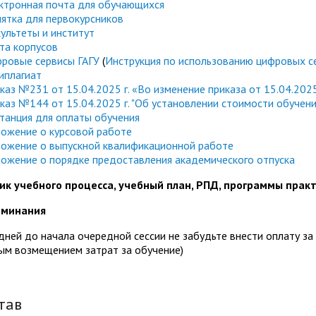
ктронная почта для обучающихся
ятка для первокурсников
ультеты и институт
та корпусов
ровые сервисы ГАГУ
(
Инструкция по использованию цифровых с
иплагиат
каз №231 от 15.04.2025 г. «Во изменение приказа от 15.04.20
каз №144 от 15.04.2025 г. "Об установлении стоимости обучени
танция для оплаты обучения
ложение о курсовой работе
ложение о выпускной квалификационной работе
ложение о порядке предоставления академического отпуска
ик учебного процесса, учебный план, РПД, программы прак
оминания
 дней до начала очередной сессии не забудьте внести оплату з
ым возмещением затрат за обучение)
тав