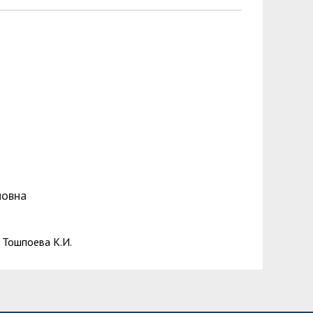
новна
, Тошпоева К.И.