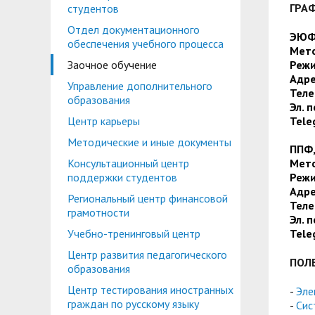
Планово-финансовое управление
Центр карьеры
ГРА
студентов
Отдел документационного
Координационный центр
Консультационный центр поддержки студен
ЭЮФ,
обеспечения учебного процесса
Мет
Противодействие коррупции
Учебно-тренинговый центр
Заочное обучение
Режи
Адре
Управление дополнительного
Охрана труда
Центр тестирования иностранных граждан по
Тел
образования
Эл. 
Центр по информационной политике и связя
Центр карьеры
Tele
Центр русского языка как иностранного
Методические и иные документы
Управление по административно-хозяйствен
ППФ,
Консультационный центр
Мето
Профком студентов и аспирантов
поддержки студентов
Режи
Образовательный модуль «Обучение служен
Адре
Региональный центр финансовой
Лучшие студенты
Тел
грамотности
Эл. 
Вопросы ректору
Учебно-тренинговый центр
Tele
Центр развития педагогического
ПОЛ
образования
Центр тестирования иностранных
-
Эле
граждан по русскому языку
-
Сис