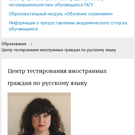
центр
педагогического
несовершеннолетних обучающихся ГАГУ
общественностью
образования
Образовательный модуль «Обучение служением»
Международная
Управление по
Центр тестирования
Центр развития
Информация о предоставлении академического отпуска
деятельность
административно-
обучающимся
иностранных граждан
компетенций
хозяйственной работе
по русскому языку
государственных и
Образование
›
Закупки
Профком студентов и
муниципальных
Центр тестирования иностранных граждан по русскому языку
аспирантов
служащих
Республиканская
Центр русского языка
Центр тестирования иностранных
Лучшие студенты
Совет родителей
профсоюзная
как иностранного
(законных
граждан по русскому языку
Сведения о доходах
организация высшей
представителей)
Вопросы ректору
школы
несовершеннолетних
Структура
обучающихся ГАГУ
Образовательный
Информация о
модуль «Обучение
предоставлении