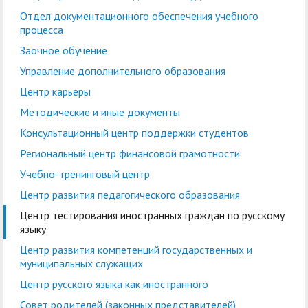
кадров
воспитательной работе
Отдел практической
Военно-патриотический
Отдел
Лаборатории, НШ,
Отдел документационного обеспечения учебного
Управление по
Управление
процесса
подготовки студентов
Центр
клуб "БАРС"
документационного
Cовет обучающихся
НИЦ, вузовско-
правовой и кадровой
бухгалтерского учета и
Заочное обучение
добровольчества
обеспечения учебного
академическая
работе
финансового контроля
Экскурсионно-
Управление дополнительного образования
«Абилимпикс»
процесса
кафедра
просветительский
Планово-финансовое
Управление
Центр карьеры
Заочное обучение
Научные мероприятия в
Управление
центр
Институт туризма,
управление
комплексной
Методические и иные документы
ГАГУ
дополнительного
сервиса и
Ассоциация
безопасности
Информационные
Консультационный центр поддержки студентов
образования
гостеприимства
выпускников
материалы
Региональный центр финансовой грамотности
Координационный
Антитеррористическая
Центр карьеры
Национальный проект
Методические и иные
Учебно-тренинговый центр
центр
безопасность
«Наука и
документы
Центр развития педагогического образования
Противодействие
Обращения граждан
университеты»
Центр тестирования иностранных граждан по русскому
Консультационный
Региональный центр
коррупции
языку
Охрана труда
центр поддержки
финансовой
Центр развития компетенций государственных и
Центр цифрового
студентов
Центр по
грамотности
муниципальных служащих
развития
информационной
Центр русского языка как иностранного
Учебно-тренинговый
Центр развития
политике и связям с
Совет родителей (законных представителей)