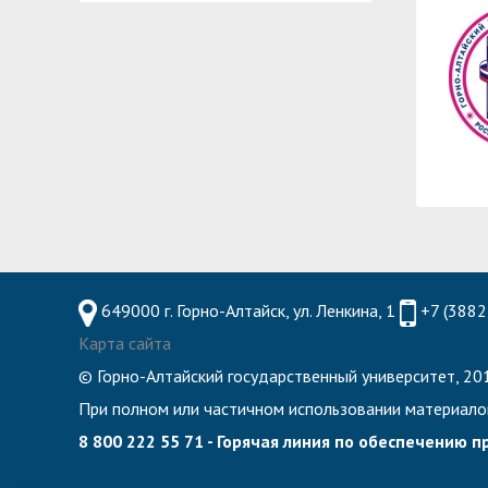
Планово-финансовое управление
Центр карьеры
Координационный центр
Консультационный центр поддержки студен
Противодействие коррупции
Учебно-тренинговый центр
Охрана труда
Центр тестирования иностранных граждан по
Центр по информационной политике и связя
Центр русского языка как иностранного
Управление по административно-хозяйствен
Профком студентов и аспирантов
Образовательный модуль «Обучение служен
649000 г. Горно-Алтайск, ул. Ленкина, 1
+7 (3882
Лучшие студенты
Карта сайта
Вопросы ректору
© Горно-Алтайский государственный университет, 201
При полном или частичном использовании материало
8 800 222 55 71 - Горячая линия по обеспечению 