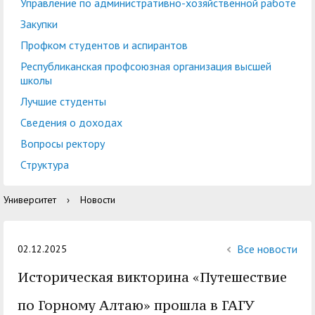
центр
педагогического
Управление по административно-хозяйственной работе
общественностью
образования
Закупки
Международная
Управление по
Профком студентов и аспирантов
Центр тестирования
Центр развития
деятельность
административно-
Республиканская профсоюзная организация высшей
иностранных граждан
компетенций
школы
хозяйственной работе
по русскому языку
государственных и
Лучшие студенты
Закупки
Профком студентов и
муниципальных
Сведения о доходах
аспирантов
служащих
Вопросы ректору
Республиканская
Центр русского языка
Лучшие студенты
Совет родителей
Структура
профсоюзная
как иностранного
(законных
Сведения о доходах
Университет
›
Новости
организация высшей
представителей)
Вопросы ректору
школы
несовершеннолетних
Структура
обучающихся ГАГУ
Все новости
02.12.2025
Образовательный
Историческая викторина «Путешествие
Информация о
модуль «Обучение
предоставлении
по Горному Алтаю» прошла в ГАГУ